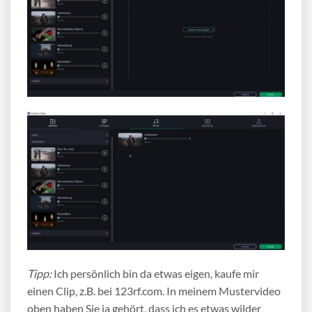
Tipp:
Ich persönlich bin da etwas eigen, kaufe mir
einen Clip, z.B. bei 123rf.com. In meinem Mustervideo
oben haben Sie ja gehört, dass ich es etwas wilder